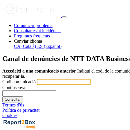
Comunicar problema
Consultar estat incidència
Preguntes freqüents
Canviar idioma
CA (Català)
ES (Español)
Canal de denúncies de NTT DATA Business
Accedeixi a una comunicació anterior
Indiqui el codi de la comunic
recuperar-la.
Codi comunicació
Contrasenya
Consultar
Termes d'ús
Política de privacitat
Cookies