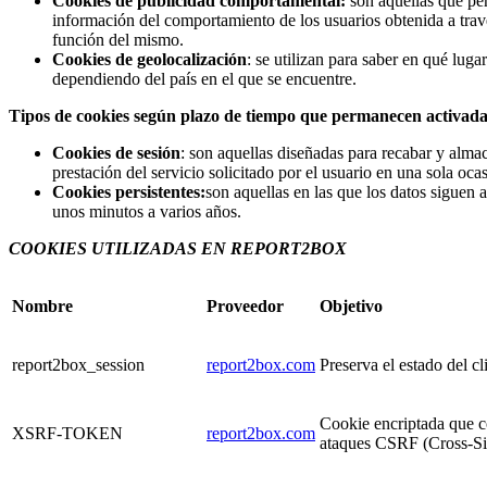
Cookies de publicidad comportamental:
son aquellas que per
información del comportamiento de los usuarios obtenida a travé
función del mismo.
Cookies de geolocalización
: se utilizan para saber en qué lug
dependiendo del país en el que se encuentre.
Tipos de cookies según plazo de tiempo que permanecen activada
Cookies de sesión
: son aquellas diseñadas para recabar y alma
prestación del servicio solicitado por el usuario en una sola oca
Cookies persistentes:
son aquellas en las que los datos siguen 
unos minutos a varios años.
COOKIES UTILIZADAS EN REPORT2BOX
Nombre
Proveedor
Objetivo
report2box_session
report2box.com
Preserva el estado del c
Cookie encriptada que co
XSRF-TOKEN
report2box.com
ataques CSRF (Cross-Si