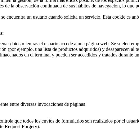
miten la gestión, de la forma más eficaz posible, de los espacios publi
s de la observación continuada de sus hábitos de navegación, lo que per
ar se encuentra un usuario cuando solicita un servicio. Esta cookie es a
s:
cenar datos mientras el usuario accede a una página web. Se suelen emp
sión (por ejemplo, una lista de productos adquiridos) y desaparecen al te
almacenados en el terminal y pueden ser accedidos y tratados durante un
liente entre diversas invocaciones de páginas
ntrola que todos los envíos de formularios son realizados por el usuari
te Request Forgery).