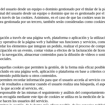
del usuario desde un equipo o dominio gestionado por el titular de la pá
nal del usuario desde un equipo o dominio que no es gestionado por el ti
dos través de las cookies. Asimismo, en el caso de que las cookies sean i
sea gestionada por un tercero, también serán consideradas como cookies
ación a través de una página web, plataforma o aplicación y la utilizaci
n y operativa de la página web y habilitar sus funciones y servicios, com
cordar los elementos que integran un pedido, realizar el proceso de compr
ticipación en un evento, contar visitas a efectos de la facturación de lice
te la navegación, almacenar contenidos para la difusión de vídeos o son
ociales.
 aquellas cookies que permiten la gestión, de la forma más eficaz posib
ncluido en una página web, aplicación o plataforma en base a criterios 
ntenido publicitario u otros contenidos.
 permiten recordar información para que el usuario acceda al servicio co
o de resultados a mostrar cuando el usuario realiza una búsqueda, el asp
 la que accede al servicio, etc.
responsable de las mismas el seguimiento y análisis del comportamiento d
 recogida mediante este tipo de cookies se utiliza en la medición de la 
e hacen los usuarios del servicio.